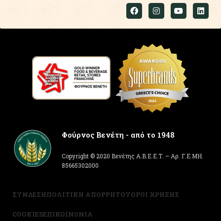
Φούρνος Βενέτη - από το 1948
Copyright © 2020 Βενέτης Α.Β.Ε.Ε.Τ. – Αρ. Γ.Ε.ΜΗ.
85665302000
ΣΥΝΔΕΣΗ
ΠΟΛΙΤΙΚΗ ΑΠΟΡΡΗΤΟΥ
ΟΡΟΙ ΧΡΗΣΗΣ
COOKIES
ΕΠΙΚΟΙΝΩΝΙΑ