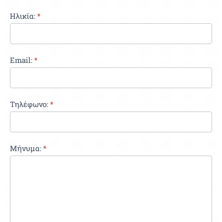
field
blank.
Ηλικία:
*
Email:
*
Τηλέφωνο:
*
Μήνυμα:
*