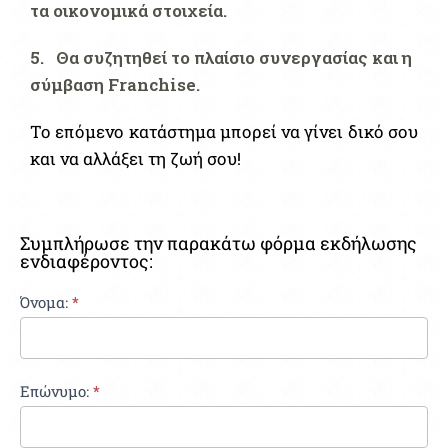
τα οικονομικά στοιχεία.
5. Θα συζητηθεί το πλαίσιο συνεργασίας και η
σύμβαση Franchise.
Το επόμενο κατάστημα μπορεί να γίνει δικό σου
και να αλλάξει τη ζωή σου!
Συμπλήρωσε την παρακάτω φόρμα εκδήλωσης
ενδιαφέροντος:
Contact
Όνομα:
If
*
you
Us
are
(Franchise)
human,
Επώνυμο:
*
leave
this