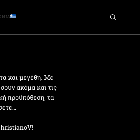
ΩΝΙΑ
τα και μεγέθη. Με
σουν ακόμα και τις
κή προϋπόθεση, τα
σετε…
hristianoV!