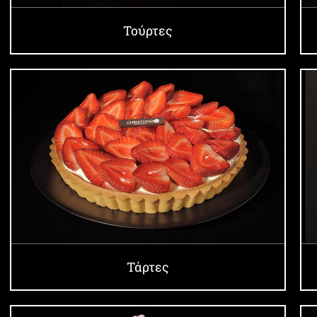
Τούρτες
Τάρτες