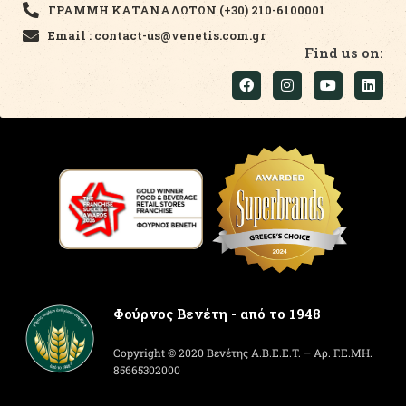
ΓΡΑΜΜΗ ΚΑΤΑΝΑΛΩΤΩΝ (+30) 210-6100001
Email : contact-us@venetis.com.gr
Find us on:
Φούρνος Βενέτη - από το 1948
Copyright © 2020 Βενέτης Α.Β.Ε.Ε.Τ. – Αρ. Γ.Ε.ΜΗ.
85665302000