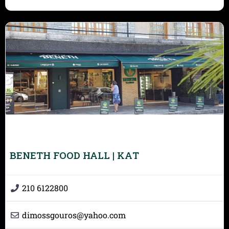
BENETH FOOD HALL | ΚΑΤ
210 6122800
dimossgouros
@
yahoo.com