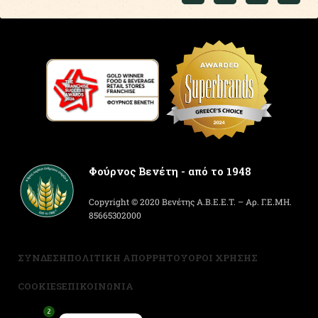
Φούρνος Βενέτη - από το 1948
Copyright © 2020 Βενέτης Α.Β.Ε.Ε.Τ. – Αρ. Γ.Ε.ΜΗ.
85665302000
ΣΥΝΔΕΣΗ
ΠΟΛΙΤΙΚΗ ΑΠΟΡΡΗΤΟΥ
ΟΡΟΙ ΧΡΗΣΗΣ
COOKIES
ΕΠΙΚΟΙΝΩΝΙΑ
2