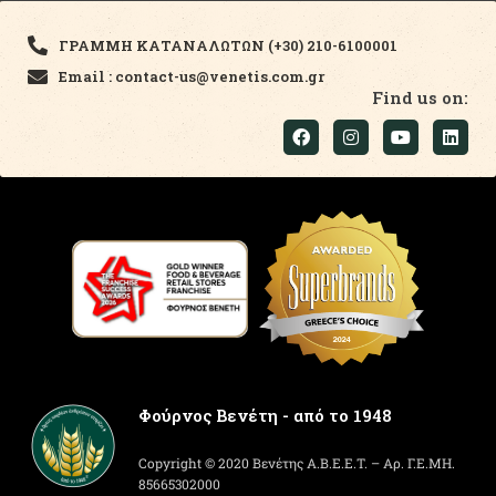
ΓΡΑΜΜΗ ΚΑΤΑΝΑΛΩΤΩΝ (+30) 210-6100001
Email : contact-us@venetis.com.gr
Find us on:
Φούρνος Βενέτη - από το 1948
Copyright © 2020 Βενέτης Α.Β.Ε.Ε.Τ. – Αρ. Γ.Ε.ΜΗ.
85665302000