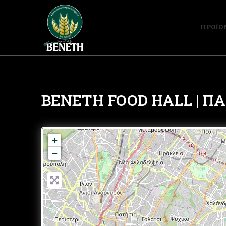
ΠΡΟΪΟ
BENETH FOOD HALL | 
+
−