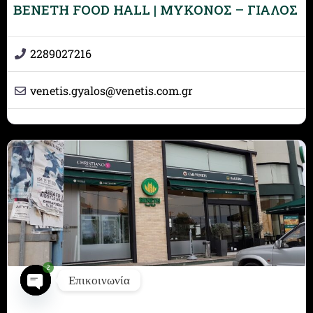
BENETH FOOD HALL | ΜΥΚΟΝΟΣ – ΓΙΑΛΟΣ
2289027216
venetis.gyalos
@
venetis.com.gr
2
Επικοινωνία
Open