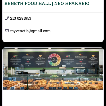
BENETH FOOD HALL | ΝEΟ ΗΡΑΚΛΕΙΟ
213 0291953
myvenetis
@
gmail.com