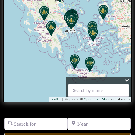
Leaflet
| Map data ©
OpenStreetMap
contributors
Search
Near
for