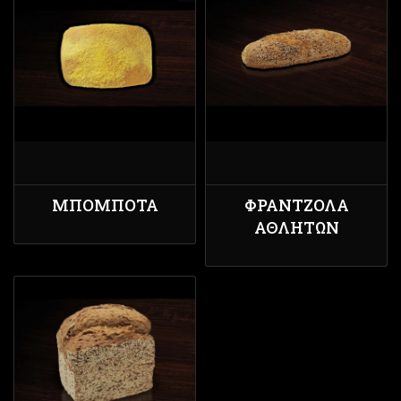
ΜΠΟΜΠΌΤΑ
ΦΡΑΝΤΖΌΛΑ
ΑΘΛΗΤΏΝ