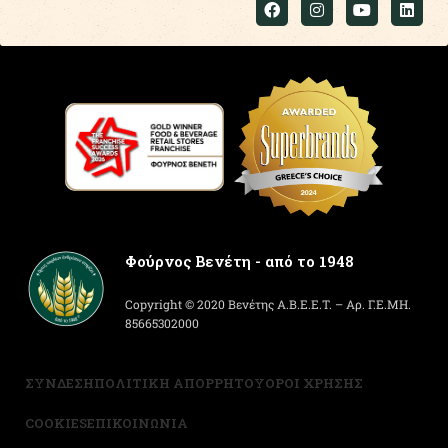
Φούρνος Βενέτη - από το 1948
Copyright © 2020 Βενέτης Α.Β.Ε.Ε.Τ. – Αρ. Γ.Ε.ΜΗ.
85665302000
ΣΥΝΔΕΣΗ
ΠΟΛΙΤΙΚΗ ΑΠΟΡΡΗΤΟΥ
ΟΡΟΙ ΧΡΗΣΗΣ
COOKIES
ΕΠΙΚΟΙΝΩΝΙΑ