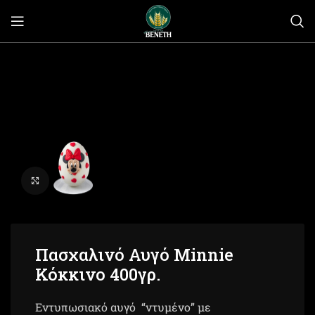
Click to enlarge
Πασχαλινό Αυγό Minnie
Κόκκινο 400γρ.
Εντυπωσιακό αυγό “ντυμένο” με