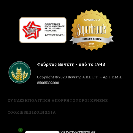
Φούρνος Βενέτη - από το 1948
Copyright © 2020 Βενέτης Α.Β.Ε.Ε.Τ. – Αρ. Γ.Ε.ΜΗ.
85665302000
ΣΥΝΔΕΣΗ
ΠΟΛΙΤΙΚΗ ΑΠΟΡΡΗΤΟΥ
ΟΡΟΙ ΧΡΗΣΗΣ
COOKIES
ΕΠΙΚΟΙΝΩΝΙΑ
2
POWERED BY
CREATE-WEBSITE.GR