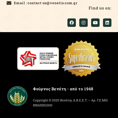
Email : contact-us@venetis.com.gr
Find us on:
Φούρνος Βενέτη - από το 1948
Copyright © 2020 Βενέτης Α.Β.Ε.Ε.Τ. – Αρ. Γ.Ε.ΜΗ.
85665302000