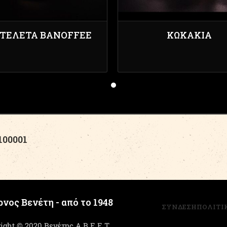
ΤΕΛΕΤΑ BANOFFEE
ΚΩΚΆΚΙΑ
00001
νος Βενέτη - από το 1948
ΣΥΝΔΕΣΗ
ΠΟΛΙΤΙ
ight © 2020 Βενέτης Α.Β.Ε.Ε.Τ.