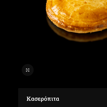
Click to enlarge
Κασερόπιτα