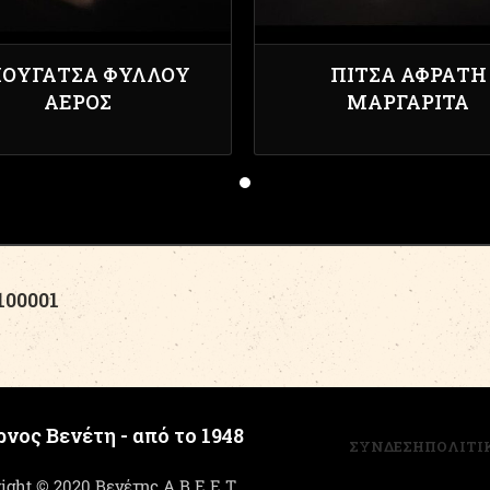
ΟΥΓΆΤΣΑ ΦΎΛΛΟΥ
ΠΊΤΣΑ ΑΦΡΆΤΗ
ΑΈΡΟΣ
ΜΑΡΓΑΡΊΤΑ
00001
νος Βενέτη - από το 1948
ΣΥΝΔΕΣΗ
ΠΟΛΙΤΙ
ight © 2020 Βενέτης Α.Β.Ε.Ε.Τ.