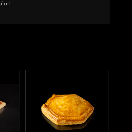
ιάτα!