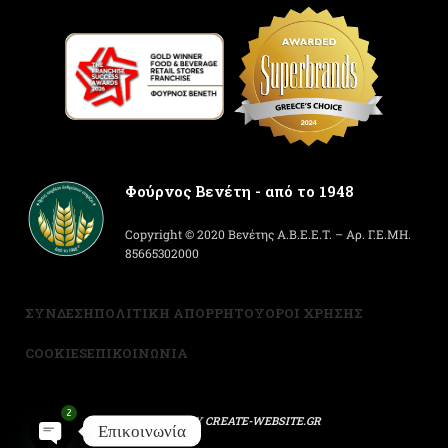
Φούρνος Βενέτη - από το 1948
Copyright © 2020 Βενέτης Α.Β.Ε.Ε.Τ. – Αρ. Γ.Ε.ΜΗ.
85665302000
ΣΥΝΔΕΣΗ
ΠΟΛΙΤΙΚΗ ΑΠΟΡΡΗΤΟΥ
ΟΡΟΙ ΧΡΗΣΗΣ
COOKIES
ΕΠΙΚΟΙΝΩΝΙΑ
2
POWERED BY
CREATE-WEBSITE.GR
Επικοινωνία