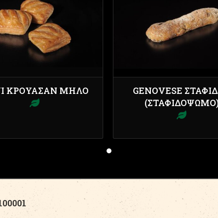
Ι ΚΡΟΥΑΣΆΝ ΜΉΛΟ
GENOVESE ΣΤΑΦΊ
(ΣΤΑΦΙΔΌΨΩΜΟ
00001