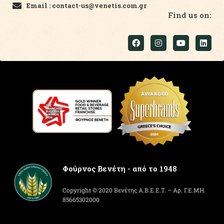
Email : contact-us@venetis.com.gr
Find us on:
Φούρνος Βενέτη - από το 1948
Copyright © 2020 Βενέτης Α.Β.Ε.Ε.Τ. – Αρ. Γ.Ε.ΜΗ.
85665302000