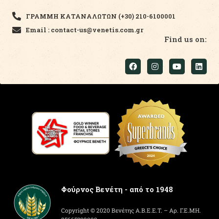
ΓΡΑΜΜΗ ΚΑΤΑΝΑΛΩΤΩΝ (+30) 210-6100001
Email : contact-us@venetis.com.gr
Find us on:
Φούρνος Βενέτη - από το 1948
Copyright © 2020 Βενέτης Α.Β.Ε.Ε.Τ. – Αρ. Γ.Ε.ΜΗ.