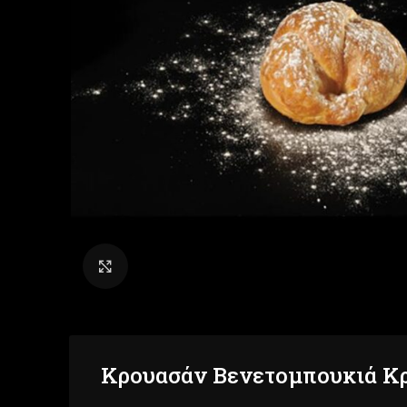
Click to enlarge
Κρουασάν Βενετομπουκιά Κ