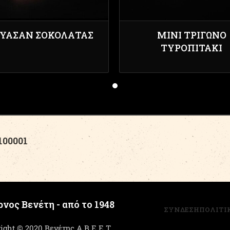
ΥΑΣΆΝ ΣΟΚΟΛΆΤΑΣ
ΜΊΝΙ ΤΡΊΓΩΝΟ
ΤΥΡΟΠΙΤΆΚΙ
00001
νος Βενέτη - από το 1948
ΣΥΝΔΕΣΗ
ΠΟΛΙΤΙ
ight © 2020 Βενέτης Α.Β.Ε.Ε.Τ.