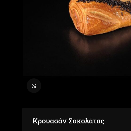
Click to enlarge
Κρουασάν Σοκολάτας