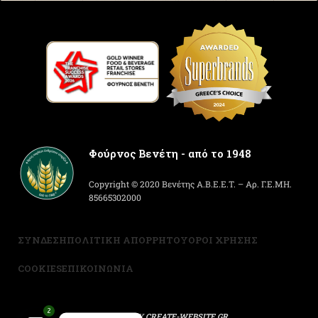
Φούρνος Βενέτη - από το 1948
Copyright © 2020 Βενέτης Α.Β.Ε.Ε.Τ. – Αρ. Γ.Ε.ΜΗ.
85665302000
ΣΥΝΔΕΣΗ
ΠΟΛΙΤΙΚΗ ΑΠΟΡΡΗΤΟΥ
ΟΡΟΙ ΧΡΗΣΗΣ
COOKIES
ΕΠΙΚΟΙΝΩΝΙΑ
2
POWERED BY
CREATE-WEBSITE.GR