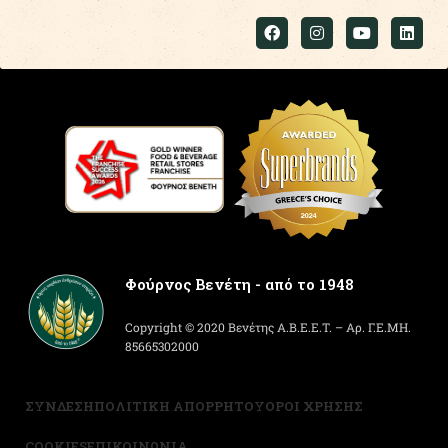
Φούρνος Βενέτη - από το 1948
Copyright © 2020 Βενέτης Α.Β.Ε.Ε.Τ. – Αρ. Γ.Ε.ΜΗ.
85665302000
ΣΥΝΔΕΣΗ
ΠΟΛΙΤΙΚΗ ΑΠΟΡΡΗΤΟΥ
ΟΡΟΙ ΧΡΗΣΗΣ
COOKIES
ΕΠΙΚΟΙΝΩΝΙΑ