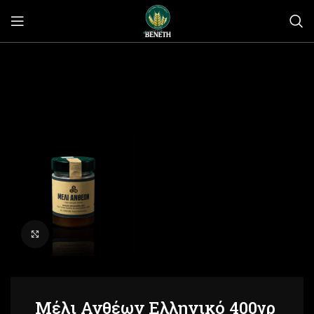
Click to enlarge
Μέλι Ανθέων Ελληνικό 400γρ