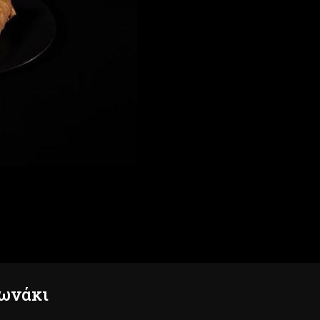
γωνάκι