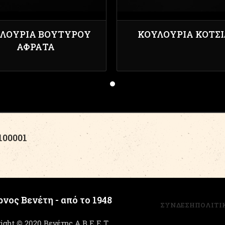
ΛΟΎΡΙΑ ΒΟΥΤΎΡΟΥ
ΚΟΥΛΟΎΡΙΑ ΚΟΤΣ
ΑΦΡΆΤΑ
00001
νος Βενέτη - από το 1948
ΣΥΝΔΕΣΗ
ΠΟΛΙΤΙ
ight © 2020 Βενέτης Α.Β.Ε.Ε.Τ.