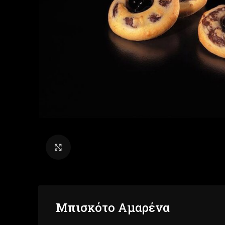
Click to enlarge
Μπισκότο Αμαρένα