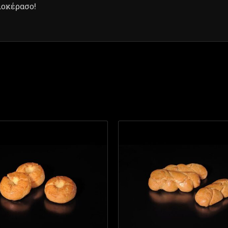
ιοκέρασο!