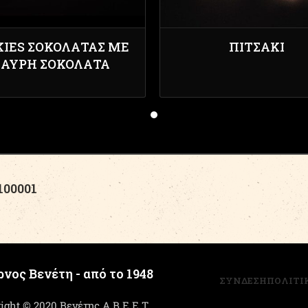
KIES ΣΟΚΟΛΆΤΑΣ ΜΕ
ΠΙΤΣΆΚΙ
ΑΎΡΗ ΣΟΚΟΛΆΤΑ
00001
νος Βενέτη - από το 1948
ΣΥΝΔΕΣΗ
ΠΟΛΙΤΙ
ight © 2020 Βενέτης Α.Β.Ε.Ε.Τ.