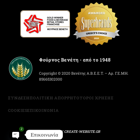
Φούρνος Βενέτη - από το 1948
Copyright © 2020 Βενέτης Α.Β.Ε.Ε.Τ. – Αρ. Γ.Ε.ΜΗ.
85665302000
ΣΥΝΔΕΣΗ
ΠΟΛΙΤΙΚΗ ΑΠΟΡΡΗΤΟΥ
ΟΡΟΙ ΧΡΗΣΗΣ
COOKIES
ΕΠΙΚΟΙΝΩΝΙΑ
2
POWERED BY
CREATE-WEBSITE.GR
Επικοινωνία