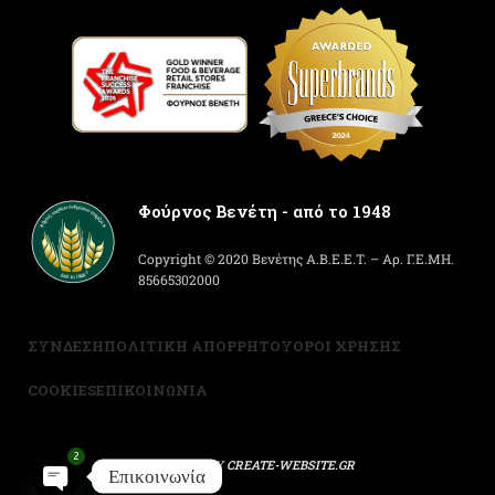
Φούρνος Βενέτη - από το 1948
Copyright © 2020 Βενέτης Α.Β.Ε.Ε.Τ. – Αρ. Γ.Ε.ΜΗ.
85665302000
ΣΥΝΔΕΣΗ
ΠΟΛΙΤΙΚΗ ΑΠΟΡΡΗΤΟΥ
ΟΡΟΙ ΧΡΗΣΗΣ
COOKIES
ΕΠΙΚΟΙΝΩΝΙΑ
2
POWERED BY
CREATE-WEBSITE.GR
Επικοινωνία