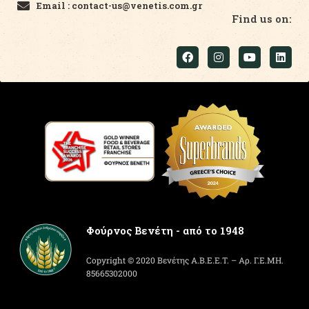
Email : contact-us@venetis.com.gr
Find us on:
Φούρνος Βενέτη - από το 1948
Copyright © 2020 Βενέτης Α.Β.Ε.Ε.Τ. – Αρ. Γ.Ε.ΜΗ.
85665302000