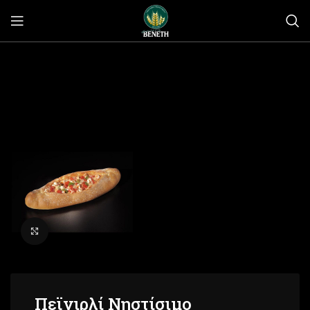
Click to enlarge
Πεϊνιρλί Νηστίσιμο