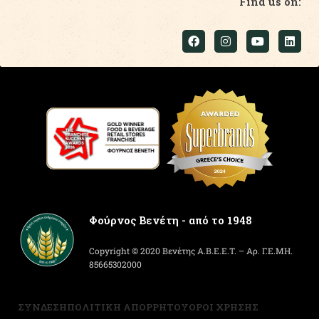
Find us on:
Φούρνος Βενέτη - από το 1948
Copyright © 2020 Βενέτης Α.Β.Ε.Ε.Τ. – Αρ. Γ.Ε.ΜΗ.
85665302000
ΣΥΝΔΕΣΗ
ΠΟΛΙΤΙΚΗ ΑΠΟΡΡΗΤΟΥ
ΟΡΟΙ ΧΡΗΣΗΣ