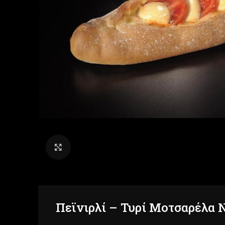
Click to enlarge
Πεϊνιρλί – Τυρί Μοτσαρέλα 