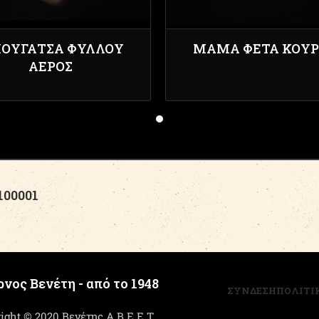
ΟΥΓΆΤΣΑ ΦΎΛΛΟΥ
ΜΆΜΑ ΦΈΤΑ ΚΟΥ
ΑΈΡΟΣ
00001
νος Βενέτη - από το 1948
ΣΥΝΔΕΣΗ
ΠΟΛΙΤΙ
ight © 2020 Βενέτης Α.Β.Ε.Ε.Τ.