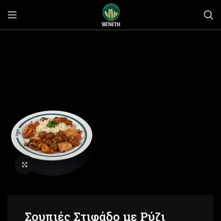
Click to enlarge
Σουπιές Στιφάδο με Ρύζι