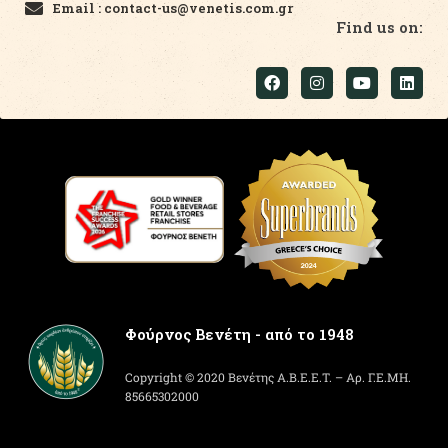
Email : contact-us@venetis.com.gr
Find us on:
Φούρνος Βενέτη - από το 1948
Copyright © 2020 Βενέτης Α.Β.Ε.Ε.Τ. – Αρ. Γ.Ε.ΜΗ.
85665302000