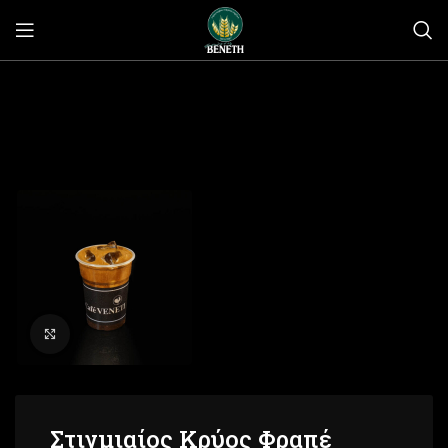
Click to enlarge
Στιγμιαίος Κρύος Φραπέ