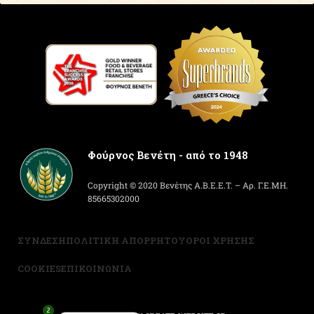
Φούρνος Βενέτη - από το 1948
Copyright © 2020 Βενέτης Α.Β.Ε.Ε.Τ. – Αρ. Γ.Ε.ΜΗ.
85665302000
ΣΥΝΔΕΣΗ
ΠΟΛΙΤΙΚΗ ΑΠΟΡΡΗΤΟΥ
ΟΡΟΙ ΧΡΗΣΗΣ
COOKIES
ΕΠΙΚΟΙΝΩΝΙΑ
2