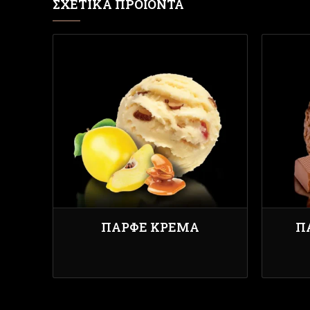
ΣΧΕΤΙΚΆ ΠΡΟΪΌΝΤΑ
ΠΑΡΦΈ ΚΡΈΜΑ
Π