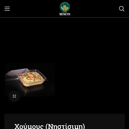
Click to enlarge
Χούμους (Νηστίσιμη)