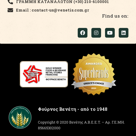
ΓΡΑΜΜΗ ΚΑΤΑΝΑΛΩΤΩΝ (+30) 210-6100001
Email : contact-us@venetis.com.gr
Find us on:
Φούρνος Βενέτη - από το 1948
Copyright © 2020 Βενέτης Α.Β.Ε.Ε.Τ. – Αρ. Γ.Ε.ΜΗ.
85665302000