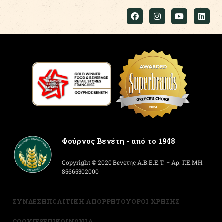
Φούρνος Βενέτη - από το 1948
Copyright © 2020 Βενέτης Α.Β.Ε.Ε.Τ. – Αρ. Γ.Ε.ΜΗ.
85665302000
ΣΥΝΔΕΣΗ
ΠΟΛΙΤΙΚΗ ΑΠΟΡΡΗΤΟΥ
ΟΡΟΙ ΧΡΗΣΗΣ
COOKIES
ΕΠΙΚΟΙΝΩΝΙΑ