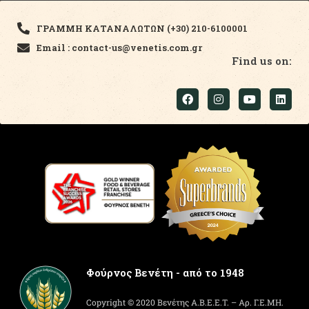
ΓΡΑΜΜΗ ΚΑΤΑΝΑΛΩΤΩΝ (+30) 210-6100001
Email : contact-us@venetis.com.gr
Find us on:
Φούρνος Βενέτη - από το 1948
Copyright © 2020 Βενέτης Α.Β.Ε.Ε.Τ. – Αρ. Γ.Ε.ΜΗ.