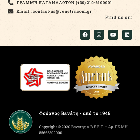
ΓΡΑΜΜΗ ΚΑΤΑΝΑΛΩΤΩΝ (+30) 210-6100001
Email : contact-us@venetis.com.gr
Find us on:
Φούρνος Βενέτη - από το 1948
Copyright © 2020 Βενέτης Α.Β.Ε.Ε.Τ. – Αρ. Γ.Ε.ΜΗ.
85665302000