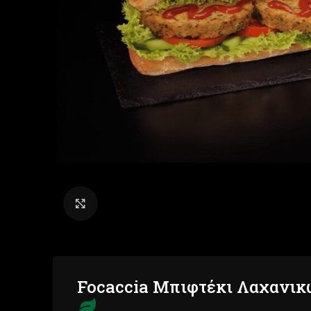
Click to enlarge
Focaccia Μπιφτέκι Λαχανι