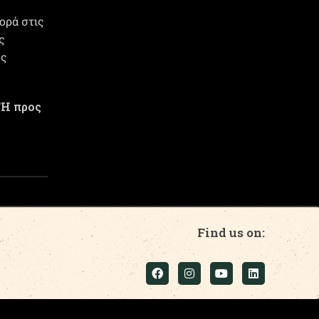
ορά στις
ς
ές
Η προς
Find us on: