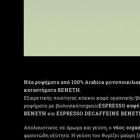
Νέα ροφήματα από 100% Αrabica μονοποικιλιακ
καταστήματα ΒΕΝΕΤΗ.
Εξαιρετικής ποιότητας κόκκοι καφέ οργανικής/βι
ροφήματα με βιολογικό/organic
ESPRESSO καφ
ΒΕΝΕΤΗ
και
ESPRESSO DECAFFEINE ΒΕΝΕΤ
Απολαυστικός σε άρωμα και γεύση, ο
νέος orga
φρουτώδη οξύτητα. Η γεύση του θυμίζει μαύρη ζ