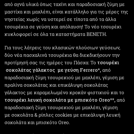
από αγνά υλικά όπως ταχίνι και παραδοσιακή ζύμη με
μαστίχα και μαχλέπι, είναι κατάλληλο για τις μέρες της
νηστείας χωρίς να υστερεί σε τίποτα από τα άλλα
τσουρέκια σε γεύση και απόλαυση! Το νέο τσουρέκι
κυκλοφορεί σε όλα τα καταστήματα ΒΕΝΕΤΗ.
Για τους λάτρεις του κλασικών πλούσιων γεύσεων,
δύο νέα πασχαλινά τσουρέκια θα διεκδικήσουν την
προτίμησή σας τις ημέρες του Πάσχα: Το
τσουρέκι
σοκολάτας γάλακτος με γεύση Ferrero*,
από
παραδοσιακή ζύμη τσουρεκιού με μαχλέπι, γέμιση με
πραλίνα σοκολάτας και επικάλυψη σοκολάτας
γάλακτος με καραμελωμένο κροκάν φιστικιού και το
τσουρέκι λευκή σοκολάτα με μπισκότο Oreo**,
από
παραδοσιακή ζύμη τσουρεκιού με μαχλέπι, γέμιση
με σοκολάτα & ρίπλες cookies με επικάλυψη λευκή
σοκολάτα και μπισκότο Oreo.