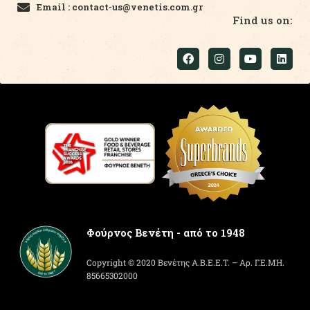
Email : contact-us@venetis.com.gr
Find us on:
Φούρνος Βενέτη - από το 1948
Copyright © 2020 Βενέτης Α.Β.Ε.Ε.Τ. – Αρ. Γ.Ε.ΜΗ.
85665302000