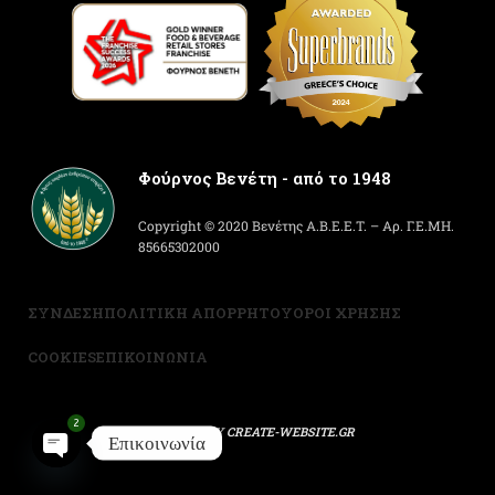
Φούρνος Βενέτη - από το 1948
Copyright © 2020 Βενέτης Α.Β.Ε.Ε.Τ. – Αρ. Γ.Ε.ΜΗ.
85665302000
ΣΥΝΔΕΣΗ
ΠΟΛΙΤΙΚΗ ΑΠΟΡΡΗΤΟΥ
ΟΡΟΙ ΧΡΗΣΗΣ
COOKIES
ΕΠΙΚΟΙΝΩΝΙΑ
2
POWERED BY
CREATE-WEBSITE.GR
Επικοινωνία
Open