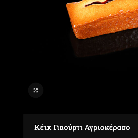
Click to enlarge
Κέικ Γιαούρτι Αγριοκέρασο