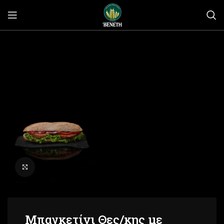
Click to enlarge
Μπαγκετίνι Θες/κης με