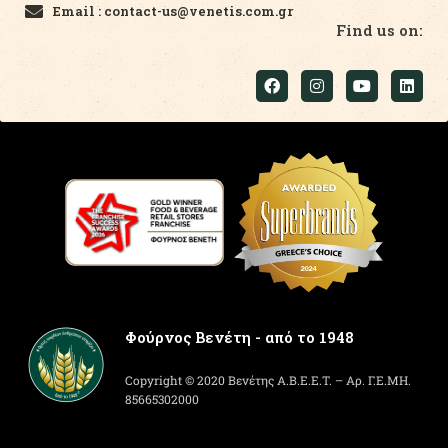
Email : contact-us@venetis.com.gr
Find us on:
Φούρνος Βενέτη - από το 1948
Copyright © 2020 Βενέτης Α.Β.Ε.Ε.Τ. – Αρ. Γ.Ε.ΜΗ.
85665302000