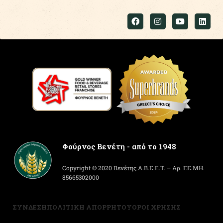
Φούρνος Βενέτη - από το 1948
Copyright © 2020 Βενέτης Α.Β.Ε.Ε.Τ. – Αρ. Γ.Ε.ΜΗ.
85665302000
ΣΥΝΔΕΣΗ
ΠΟΛΙΤΙΚΗ ΑΠΟΡΡΗΤΟΥ
ΟΡΟΙ ΧΡΗΣΗΣ