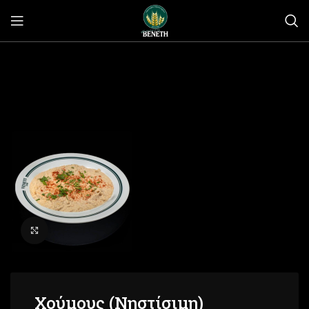
Click to enlarge
Χούμους (Νηστίσιμη)