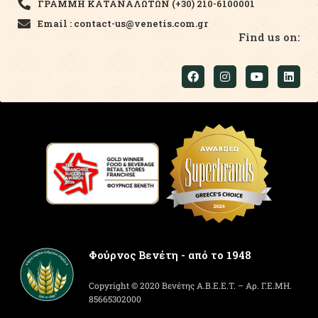
ΓΡΑΜΜΗ ΚΑΤΑΝΑΛΩΤΩΝ (+30) 210-6100001
Email : contact-us@venetis.com.gr
Find us on:
Φούρνος Βενέτη - από το 1948
Copyright © 2020 Βενέτης Α.Β.Ε.Ε.Τ. – Αρ. Γ.Ε.ΜΗ.
85665302000