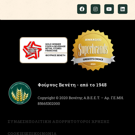
Φούρνος Βενέτη - από το 1948
Copyright © 2020 Βενέτης Α.Β.Ε.Ε.Τ. – Αρ. Γ.Ε.ΜΗ.
85665302000
ΣΥΝΔΕΣΗ
ΠΟΛΙΤΙΚΗ ΑΠΟΡΡΗΤΟΥ
ΟΡΟΙ ΧΡΗΣΗΣ
COOKIES
ΕΠΙΚΟΙΝΩΝΙΑ