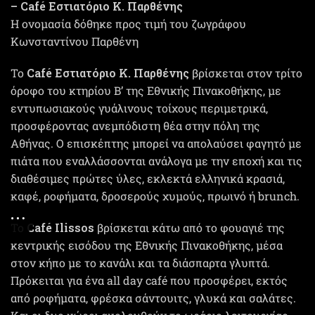
– Café Εστιατόριο Κ. Παρθένης
H ονομασία δόθηκε προς τιμή του ζωγράφου
Κωνσταντίνου Παρθένη
Το
Café Εστιατόριο Κ. Παρθένης
βρίσκεται στον τρίτο
όροφο του κτηρίου Β’ της Εθνικής Πινακοθήκης, με
εντυπωσιακούς γυάλινους τοίχους περιμετρικά,
προσφέροντας ανεμπόδιστη θέα στην πόλη της
Αθήνας. Ο επισκέπτης μπορεί να απολαύσει φαγητό με
πιάτα που εναλλάσσονται ανάλογα με την εποχή και τις
διαθέσιμες πρώτες ύλες, εκλεκτά ελληνικά κρασιά,
καφέ, ροφήματα, δροσερούς χυμούς, πρωινό ή brunch.
Το
Café Ilissos
βρίσκεται κάτω από το φουαγιέ της
κεντρικής εισόδου της Εθνικής Πινακοθήκης, μέσα
στον κήπο με το κανάλι και τα διάσπαρτα γλυπτά.
Πρόκειται για ένα all day café που προσφέρει, εκτός
από ροφήματα, φρέσκα σάντουιτς, γλυκά και σαλάτες.