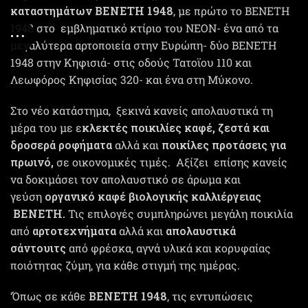
καταστημάτων ΒΕΝΕΤΗ
1948
, με πρώτο το ΒΕΝΕΤΗ
1948 στο εμβληματικό κτίριο του ΝΕΟΝ- ένα από τα
μεγαλύτερα αρτοποιεία στην Ευρώπη- δύο ΒΕΝΕΤΗ
1948 στην Κηφισιά- στις οδούς Τατοϊου 110 και
Λεωφόρος Κηφισίας 320- και ένα στη Μύκονο.
Στο νέο κατάστημα, ξεκινά κανείς απολαυστικά τη
μέρα του με ε
κλεκτές ποικιλίες καφέ, ζεστά και
δροσερά ροφήματα
αλλά και
ποικίλες προτάσεις για
πρωινό,
σε οικονομικές τιμές. Αξίζει επίσης κανείς
να δοκιμάσει τον απολαυστικό σε άρωμα και
γεύση
οργανικό καφέ βιολογικής καλλιέργειας
ΒΕΝΕΤΗ.
Τις επιλογές συμπληρώνει μεγάλη ποικιλία
από
αρτοτεχνήματα
αλλά και
απολαυστικά
σάντουιτς
από φρέσκα, αγνά υλικά και κορυφαίας
ποιότητας ζύμη, για κάθε στιγμή της ημέρας.
‘Όπως σε κάθε
ΒΕΝΕΤΗ
1948
, τις εντυπώσεις