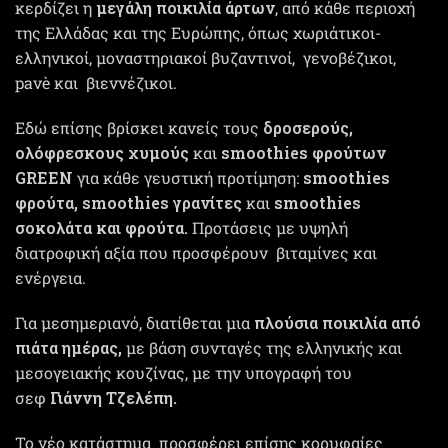
κερδίζει η
μεγάλη ποικιλία άρτων
, από κάθε περιοχή
της Ελλάδας και της Ευρώπης, όπως χωριάτικοι-
ελληνικοί, μοναστηριακοί βυζαντινοί, γενοβέζικοι,
pavè και βιεννέζικοι.
Εδώ επίσης βρίσκει κανείς τους
δροσερούς,
ολόφρεσκους χυμούς
και
smoothies φρούτων
GREEN
για κάθε γευστική προτίμηση:
smoothies
φρούτα, smoothies γρανίτες
και
smoothies
σοκολάτα και φρούτα.
Προτάσεις με υψηλή
διατροφική αξία που προσφέρουν βιταμίνες και
ενέργεια.
Για μεσημεριανό, διατίθεται μια
πλούσια ποικιλία από
πιάτα ημέρας,
με βάση συνταγές της ελληνικής και
μεσογειακής κουζίνας, με την υπογραφή του
σεφ
Γιάννη Τζελέπη.
Το νέο κατάστημα προσφέρει επίσης κορυφαίες