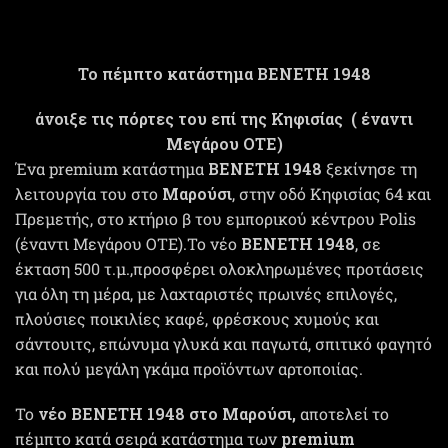
Το πέμπτο κατάστημα ΒΕΝΕΤΗ
1948
άνοιξε τις πόρτες του επί της Κηφισίας ( έναντι
Μεγάρου ΟΤΕ)
Ένα premium κατάστημα
ΒΕΝΕΤΗ
1948
ξεκίνησε τη
λειτουργία του στο
Μαρούσι
, στην οδό Κηφισίας 64 και
Πρεμετής, στο κτήριο β του εμπορικού κέντρου Polis
(έναντι Mεγάρου ΟΤΕ).Το νέο
ΒΕΝΕΤΗ
1948
, σε
έκταση 500 τ.μ.,προσφέρει ολοκληρωμένες προτάσεις
για όλη τη μέρα, με λαχταριστές πρωινές επιλογές,
πλούσιες ποικιλίες καφέ, φρέσκους χυμούς και
σάντουιτς, επώνυμα γλυκά και παγωτά, σπιτικό φαγητό
και πολύ μεγάλη γκάμα προϊόντων αρτοποιίας.
Το
νέο ΒΕΝΕΤΗ
1948
στο Μαρούσι,
αποτελεί το
πέμπτο κατά σειρά κατάστημα των
premium